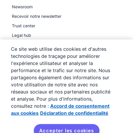
Newsroom
Recevoir notre newsletter
Trust center
Legal hub
Sous-traitants ultérieurs
Ce site web utilise des cookies et d'autres
technologies de traçage pour améliorer
l'expérience utilisateur et analyser la
performance et le trafic sur notre site. Nous
partageons également des informations sur
©
2026
Pipedrive
votre utilisation de notre site avec nos
Pipedrive
Conditions d'utilisation
réseaux sociaux et nos partenaires publicité
Pipedrive
et analyse. Pour plus d'informations,
Déclaration de confidentialité
consultez notre :
Accord de consentement
Plan du site
aux cookies
Déclaration de confidentialité
Accord de consentement aux cookies
Préférences de cookies
Accepter les cookies