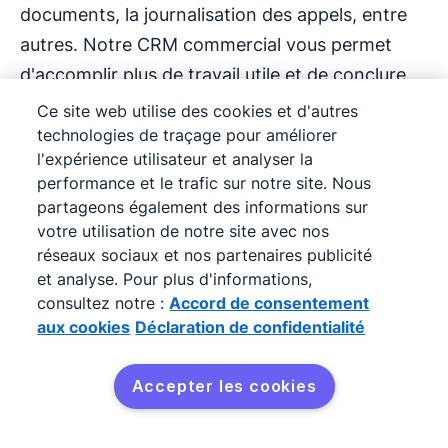
documents, la journalisation des appels, entre
autres. Notre CRM commercial vous permet
d'accomplir plus de travail utile et de conclure
plus d'affaires en moins de temps.
Ce site web utilise des cookies et d'autres
technologies de traçage pour améliorer
l'expérience utilisateur et analyser la
Utilisé par plus de 100 000
performance et le trafic sur notre site. Nous
partageons également des informations sur
entreprises dans 179 pays
votre utilisation de notre site avec nos
réseaux sociaux et nos partenaires publicité
et analyse. Pour plus d'informations,
Notre processus de vente s'est amélioré de
consultez notre :
Accord de consentement
aux cookies
Déclaration de confidentialité
20 %, avec une baisse de 40 % du temps total
consacré aux tâches administratives.
Accepter les cookies
Jana Hodboďová
Directrice commerciale, Leadspicker