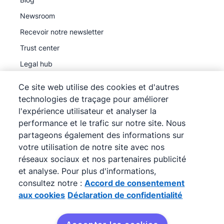
Newsroom
Recevoir notre newsletter
Trust center
Legal hub
Sous-traitants ultérieurs
Ce site web utilise des cookies et d'autres
technologies de traçage pour améliorer
l'expérience utilisateur et analyser la
performance et le trafic sur notre site. Nous
partageons également des informations sur
©
2026
Pipedrive
votre utilisation de notre site avec nos
Pipedrive
Conditions d'utilisation
réseaux sociaux et nos partenaires publicité
Pipedrive
et analyse. Pour plus d'informations,
Déclaration de confidentialité
consultez notre :
Accord de consentement
Plan du site
aux cookies
Déclaration de confidentialité
Accord de consentement aux cookies
Préférences de cookies