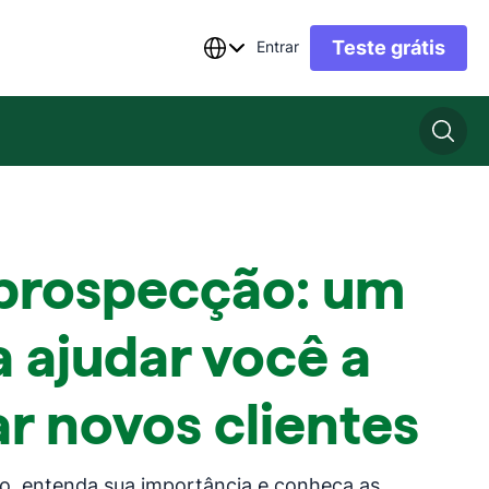
Teste grátis
Entrar
 prospecção: um
a ajudar você a
r novos clientes
o, entenda sua importância e conheça as