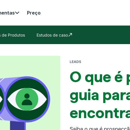
mentas
Preço
es de Produtos
Estudos de caso
Abre em uma nova janela
LEADS
O que é
guia par
encontra
Saiba o que é prospecçã