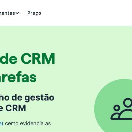
mentas
Preço
 de CRM
arefas
lho de gestão
de CRM
e)
certo evidencia as