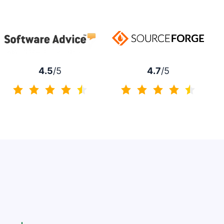
4.7
/5
4.5
/5
4.7 de 5
4.5 de 5
Abre em uma nova janela