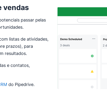
de vendas
otenciais passar pelas
ortunidades.
com listas de atividades,
bre prazos), para
m resultados.
das e contatos,
 CRM
do Pipedrive.