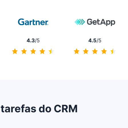
4.3
/5
4.5
/5
4.3 de 5
4.5 de 5
 tarefas do CRM
Abre em uma nova janela