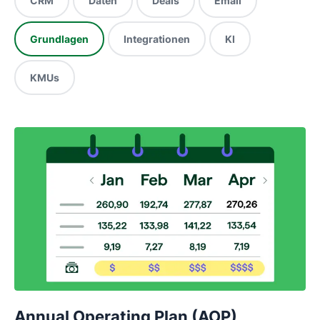
CRM
Daten
Deals
Email
Grundlagen
Integrationen
KI
KMUs
Annual Operating Plan (AOP)