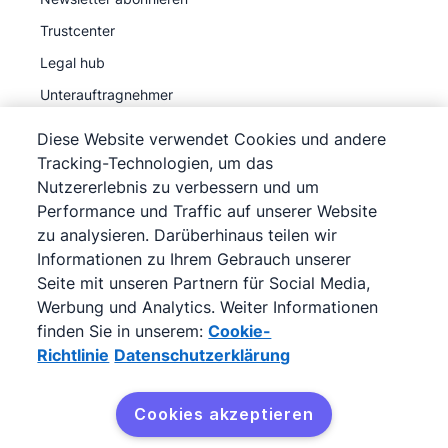
Trustcenter
Legal hub
Unterauftragnehmer
Diese Website verwendet Cookies und andere
Tracking-Technologien, um das
Nutzererlebnis zu verbessern und um
Performance und Traffic auf unserer Website
©
2026
Pipedrive
zu analysieren. Darüberhinaus teilen wir
Pipedrive
Nutzungsbedingungen
Informationen zu Ihrem Gebrauch unserer
Pipedrive
Datenschutzerklärung
Seite mit unseren Partnern für Social Media,
Werbung und Analytics. Weiter Informationen
Impressum
finden Sie in unserem:
Cookie-
Siteübersicht
Richtlinie
Datenschutzerklärung
Cookie-Richtlinie
Cookie-Präferenzen
Cookies akzeptieren
Pipedrive ist ein webbasiertes Verkaufs-CRM.