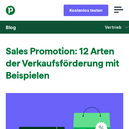
Kostenlos testen
Blog
Vertrieb
Vertrieb
Sales Promotion: 12 Arten
Marketing
der Verkaufsförderung mit
Produkt-Updates
Beispielen
Fallstudien
In neuem Fenster öffnen