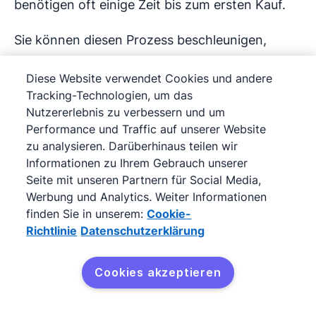
benötigen oft einige Zeit bis zum ersten Kauf.
Sie können diesen Prozess beschleunigen,
indem Sie einen Rabatt auf den ersten Kauf
Diese Website verwendet Cookies und andere
anbieten. Einige Unternehmen bieten Ihren
Tracking-Technologien, um das
potenziellen Kunden bereits in der ersten
Nutzererlebnis zu verbessern und um
Willkommens-E-Mail einen exklusiven Rabatt
Performance und Traffic auf unserer Website
an, um sich für den Beitritt zu ihrer Community
zu analysieren. Darüberhinaus teilen wir
Informationen zu Ihrem Gebrauch unserer
zu bedanken.
Seite mit unseren Partnern für Social Media,
Werbung und Analytics. Weiter Informationen
Wenn Sie das Angebot auf einige wenige Tage
finden Sie in unserem:
Cookie-
beschränken, erzielen Sie die besten
Richtlinie
Datenschutzerklärung
Ergebnisse, denn die Verknappung regt zum
Kauf an.
Cookies akzeptieren
8. Zwei zum Preis von einem