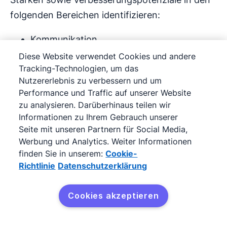
folgenden Bereichen identifizieren:
Kommunikation
Diese Website verwendet Cookies und andere
Verhandlung
Tracking-Technologien, um das
Nutzererlebnis zu verbessern und um
Einwandbehandlung
Performance und Traffic auf unserer Website
zu analysieren. Darüberhinaus teilen wir
Ein Beispiel
: Wenn Sie ChatGPT das Transkript
Informationen zu Ihrem Gebrauch unserer
Seite mit unseren Partnern für Social Media,
eines Verkaufsgesprächs vorlegen und nach
Werbung und Analytics. Weiter Informationen
Verbesserungsvorschlägen fragen, erhalten Sie
finden Sie in unserem:
Cookie-
spezifische Ratschläge zur Gesprächsführung.
Richtlinie
Datenschutzerklärung
Cookies akzeptieren