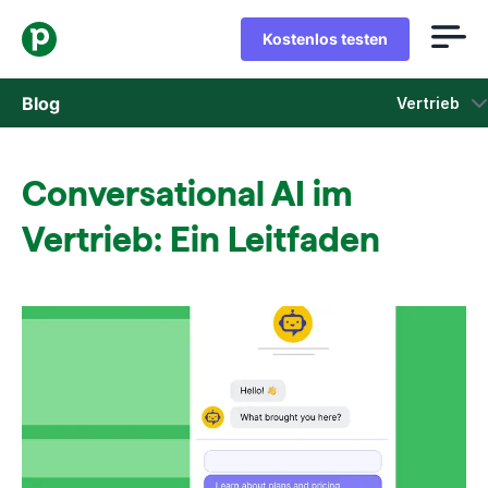
Kostenlos testen
Blog
Vertrieb
Vertrieb
Conversational AI im
Marketing
Vertrieb: Ein Leitfaden
Produkt-Updates
Fallstudien
In neuem Fenster öffnen