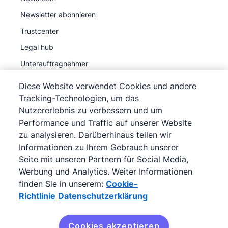
Newsletter abonnieren
Trustcenter
Legal hub
Unterauftragnehmer
Diese Website verwendet Cookies und andere
Tracking-Technologien, um das
Nutzererlebnis zu verbessern und um
Performance und Traffic auf unserer Website
©
2026
Pipedrive
zu analysieren. Darüberhinaus teilen wir
Pipedrive
Nutzungsbedingungen
Informationen zu Ihrem Gebrauch unserer
Pipedrive
Datenschutzerklärung
Seite mit unseren Partnern für Social Media,
Impressum
Werbung und Analytics. Weiter Informationen
finden Sie in unserem:
Cookie-
Siteübersicht
Richtlinie
Datenschutzerklärung
Cookie-Richtlinie
Cookie-Präferenzen
Cookies akzeptieren