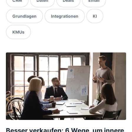
CRM
Daten
Deals
Email
Grundlagen
Integrationen
KI
KMUs
Besser verkaufen: 6 Wege, um innere