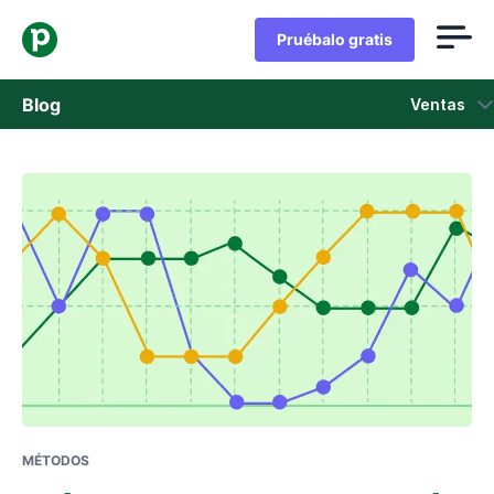
Pruébalo gratis
Blog
Ventas
Ventas
Marketing
Actualizaciones de Producto
Casos de estudio
Se abre en una nueva ventana
MÉTODOS