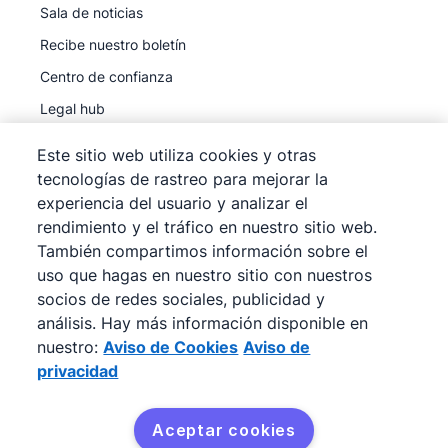
Sala de noticias
Recibe nuestro boletín
Centro de confianza
Legal hub
Subprocesadores
Este sitio web utiliza cookies y otras
tecnologías de rastreo para mejorar la
experiencia del usuario y analizar el
rendimiento y el tráfico en nuestro sitio web.
También compartimos información sobre el
©
2026
Pipedrive
uso que hagas en nuestro sitio con nuestros
Pipedrive
Términos de servicio
socios de redes sociales, publicidad y
Pipedrive
análisis. Hay más información disponible en
Aviso de privacidad
nuestro:
Aviso de Cookies
Aviso de
Mapa del sitio
privacidad
Aviso de Cookies
Preferencias de cookies
Aceptar cookies
Pipedrive es un CRM de ventas basado en la web.