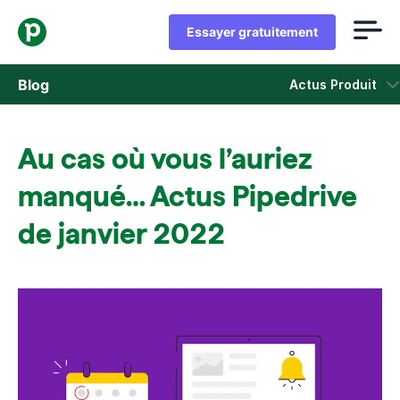
Essayer gratuitement
Blog
Actus Produit
Ventes
Au cas où vous l’auriez
Marketing
manqué… Actus Pipedrive
Actus Produit
de janvier 2022
Études de cas
S'ouvre dans une nouvelle fenêtre