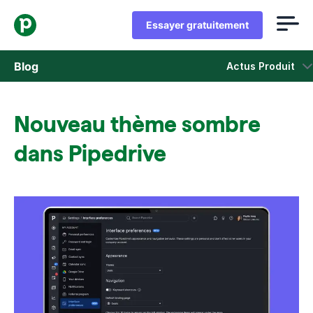
Essayer gratuitement
Blog
Actus Produit
Ventes
Nouveau thème sombre
Marketing
dans Pipedrive
Actus Produit
Études de cas
S'ouvre dans une nouvelle fenêtre