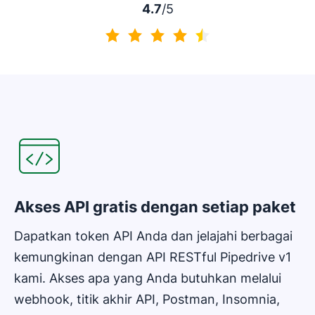
4.7
/5
4.7 dari 5
Akses API gratis dengan setiap paket
Dapatkan token API Anda dan jelajahi berbagai
kemungkinan dengan API RESTful Pipedrive v1
kami. Akses apa yang Anda butuhkan melalui
webhook, titik akhir API, Postman, Insomnia,