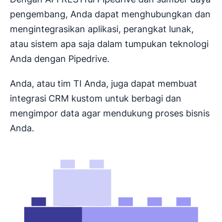
pengembang, Anda dapat menghubungkan dan
mengintegrasikan aplikasi, perangkat lunak,
atau sistem apa saja dalam tumpukan teknologi
Anda dengan Pipedrive.
Anda, atau tim TI Anda, juga dapat membuat
integrasi CRM kustom untuk berbagi dan
mengimpor data agar mendukung proses bisnis
Anda.