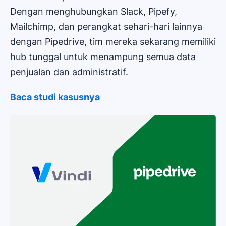
Dengan menghubungkan Slack, Pipefy,
Mailchimp, dan perangkat sehari-hari lainnya
dengan Pipedrive, tim mereka sekarang memiliki
hub tunggal untuk menampung semua data
penjualan dan administratif.
Baca studi kasusnya