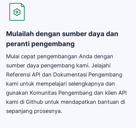
Mulailah dengan sumber daya dan
peranti pengembang
Mulai cepat pengembangan Anda dengan
sumber daya pengembang kami. Jelajahi
Referensi API dan Dokumentasi Pengembang
kami untuk mempelajari selengkapnya dan
gunakan Komunitas Pengembang dan klien API
kami di Github untuk mendapatkan bantuan di
sepanjang prosesnya.