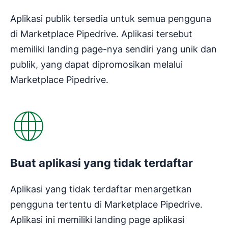
Aplikasi publik tersedia untuk semua pengguna
di Marketplace Pipedrive. Aplikasi tersebut
memiliki landing page-nya sendiri yang unik dan
publik, yang dapat dipromosikan melalui
Marketplace Pipedrive.
Buat aplikasi yang tidak terdaftar
Aplikasi yang tidak terdaftar menargetkan
pengguna tertentu di Marketplace Pipedrive.
Aplikasi ini memiliki landing page aplikasi