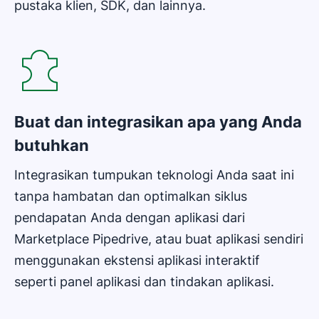
pustaka klien, SDK, dan lainnya.
Buat dan integrasikan apa yang Anda
butuhkan
Integrasikan tumpukan teknologi Anda saat ini
tanpa hambatan dan optimalkan siklus
pendapatan Anda dengan aplikasi dari
Marketplace Pipedrive, atau buat aplikasi sendiri
menggunakan ekstensi aplikasi interaktif
seperti panel aplikasi dan tindakan aplikasi.