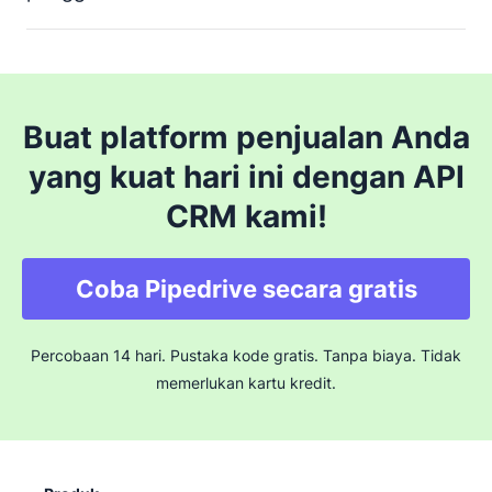
pesanan antara tumpukan teknologi dan CRM, dapat
sederhana. Pipedrive, misalnya, membuat akses dan
menggunakan API untuk membuat integrasi kustom
penggunaan API CRM Anda menjadi mudah. Dengan
guna membagikan data dan mengotomatiskan
API Pipedrive RESTful v1, Anda dapat mengakses apa
mereka.
saja yang Anda butuhkan melalui webhook, titik akhir
Ya. API CRM adalah peranti andal yang memungkinkan
API, Postman, Insomnia, pustaka klien, SDK, dan
pengguna untuk mengintegrasikan peranti dan sistem
Buat platform penjualan Anda
Tertarik dengan API di luar CRM? Pelajari
lainnya.
perangkat lunak pihak ketiga favorit dengan CRM
selengkapnya tentang antarmuka pemrograman
yang kuat hari ini dengan API
mereka.
aplikasi di halaman "
".
Selain itu, dengan referensi dan dokumentasi
CRM kami!
pengembang API serta sebagai klien Komunitas
Selain itu, API CRM memungkinkan pengguna
Pengembang dan API di Github, Anda dapat
membuat berbagai alur kerja kustom antar-aplikasi.
menemukan sumber daya untuk membantu
Ingin mengimpor daftar panggilan dan informasi
Coba Pipedrive secara gratis
menjalankan integrasi Anda.
pelanggan kepada
Anda? Anda berencana untuk mengintegrasikan
Percobaan 14 hari. Pustaka kode gratis. Tanpa biaya. Tidak
peranti pemasaran dan komunikasi kepada CRM
memerlukan kartu kredit.
Anda? Kemungkinannya tidak terbatas.