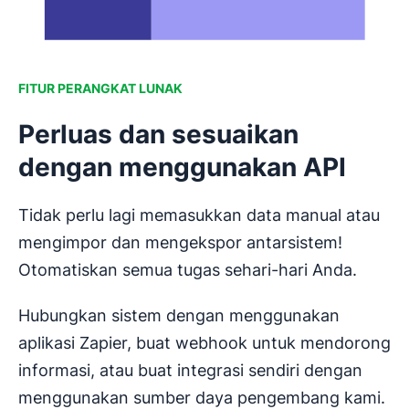
FITUR PERANGKAT LUNAK
Perluas dan sesuaikan
dengan menggunakan API
Tidak perlu lagi memasukkan data manual atau
mengimpor dan mengekspor antarsistem!
Otomatiskan semua tugas sehari-hari Anda.
Hubungkan sistem dengan menggunakan
aplikasi Zapier, buat webhook untuk mendorong
informasi, atau buat integrasi sendiri dengan
menggunakan sumber daya pengembang kami.