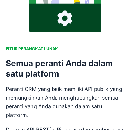
FITUR PERANGKAT LUNAK
Semua peranti Anda dalam
satu platform
Peranti CRM yang baik memiliki API publik yang
memungkinkan Anda menghubungkan semua
peranti yang Anda gunakan dalam satu
platform.
Dengan API RESTful Pipedrive dan sumber daya