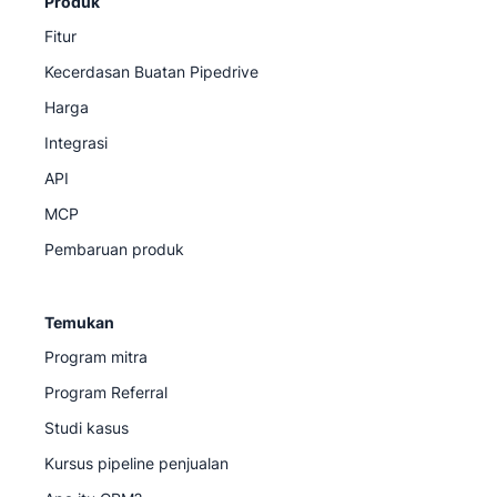
Produk
Fitur
Kecerdasan Buatan Pipedrive
Harga
Integrasi
API
MCP
Pembaruan produk
Temukan
Program mitra
Program Referral
Studi kasus
Kursus pipeline penjualan