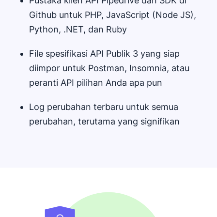
Pustaka klien API Pipedrive dan SDK di
Github untuk PHP, JavaScript (Node JS),
Python, .NET, dan Ruby
File spesifikasi API Publik 3 yang siap
diimpor untuk Postman, Insomnia, atau
peranti API pilihan Anda apa pun
Log perubahan terbaru untuk semua
perubahan, terutama yang signifikan