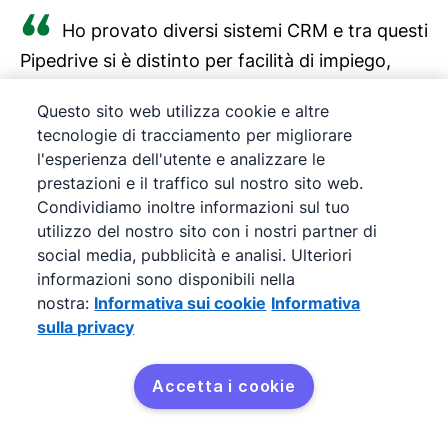
Ho provato diversi sistemi CRM e tra questi
Pipedrive si è distinto per facilità di impiego,
costo del prodotto ed intuitività della
Questo sito web utilizza cookie e altre
interfaccia. Un ottimo strumento impiegabile a
tecnologie di tracciamento per migliorare
tutti i livelli nella gestione di una rete
l'esperienza dell'utente e analizzare le
commerciale.
prestazioni e il traffico sul nostro sito web.
Condividiamo inoltre informazioni sul tuo
Giorgio Ranghetto
utilizzo del nostro sito con i nostri partner di
social media, pubblicità e analisi. Ulteriori
Consulente per lo sviluppo aziendale, SINT Group
informazioni sono disponibili nella
Spa
nostra:
Informativa sui cookie
Informativa
sulla privacy
Accetta i cookie
Dedica meno tempo alle
attività ripetitive e più tempo