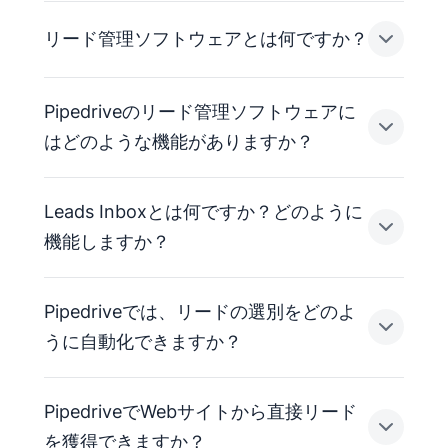
リード管理ソフトウェアとは何ですか？
Pipedriveのリード管理ソフトウェアに
リード管理ソフトウェアは、営業チームがリード
はどのような機能がありますか？
を獲得・選別・優先順位付けし、有料顧客へ転換
するのに役立ちます。
Leads Inboxとは何ですか？どのように
優れたソリューションでは、パイプライン管理、
Pipedriveのリード管理ソフトウェアには、Leads
機能しますか？
リードスコアリング、自動割り当てなどの機能を
Inbox、Webフォーム、チャットボット、ライブチ
活用できるため、営業担当者は手作業の管理業務
ャット、Prospector、Web Visitors、パイプライン
ではなく、成立の可能性が高い商機に時間を使え
Pipedriveでは、リードの選別をどのよ
管理、メッセージングインボックス、
による
ます。
AI搭載リードスコアリングが含まれています。
Leads Inboxは、受信したリードを選別できる状態
うに自動化できますか？
になるまで、進行中のパイプラインから分けて保
これらのツールにより、初回接触から取引への転
管する専用エリアです。
換まで、営業前のワークフロー全体を1つのプラッ
PipedriveでWebサイトから直接リード
トフォーム内でカバーできます。
Leads Inboxから直接、リードのフィルター、並べ
Pipedriveのチャットボットは、カスタマイズ可能
を獲得できますか？