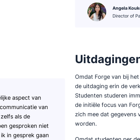
Angela Kouk
Director of P
Uitdagingen
Omdat Forge van bij het
de uitdaging erin de ve
Studenten studeren imme
lijke aspect van
de initiële focus van Fo
e communicatie van
zich mee dat gegevens 
zelfs als de
worden.
en gesproken niet
n ik in gesprek gaan
Omdat studenten per defi