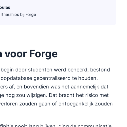
oulas
artnerships bij Forge
 voor Forge
 begin door studenten werd beheerd, bestond
rkoopdatabase gecentraliseerd te houden.
rs af, en bovendien was het aannemelijk dat
rge nog zou wijzigen. Dat bracht het risico met
verloren zouden gaan of ontoegankelijk zouden
nitie nooit lang blijven, ging de communicatie