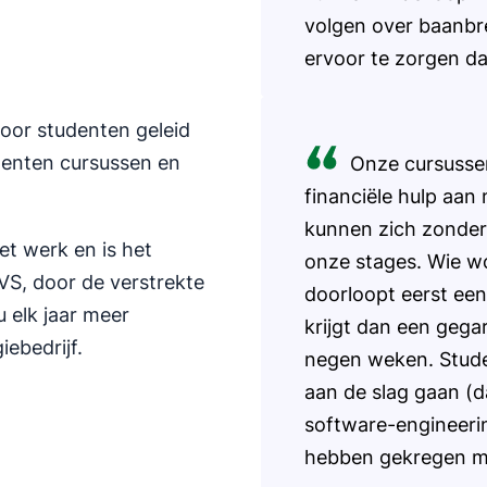
volgen over baanbr
ervoor te zorgen da
door studenten geleid
denten cursussen en
Onze cursussen
financiële hulp aa
kunnen zich zonder
et werk en is het
onze stages. Wie w
 VS, door de verstrekte
doorloopt eerst een
u elk jaar meer
krijgt dan een geg
ebedrijf.
negen weken. Stude
aan de slag gaan (d
software-engineering
hebben gekregen me