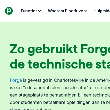
Functies
Waarom Pipedrive
Hulpmid
Zo gebruikt Forg
de technische st
Forge
is gevestigd in Charlottesville in de Ameri
is een "educational talent accelerator" die stude
een stageplaats te bemachtigen bij een technolo
door studenten betaalbare opleidingen aan te b
stage nodig hebben.