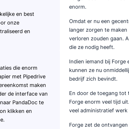
enorm.
kelijke en best
Omdat er nu een gecentra
oor onze
langer zorgen te maken 
traliseerd en
verloren zouden gaan. A
die ze nodig heeft.
Indien iemand bij Forge
aties die enorm
kunnen ze nu onmiddellij
apier met Pipedrive
bedrijf zich bevindt.
overeenkomst maken
En door de toegang tot t
der de interface van
Forge enorm veel tijd ui
st naar PandaDoc te
veel administratief werk
on klikken en
e.
Forge zet de ontvangen 