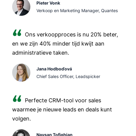
Pieter Vonk
desktop.
Verkoop en Marketing Manager, Quantes
Kijk tot slot naar de prijs. De beste mobiele tools
voor klantrelatiebeheer bieden flexibele
Ons verkoopproces is nu 20% beter,
abonnementen die meegroeien met je team.
en we zijn 40% minder tijd kwijt aan
administratieve taken.
Jana Hodboďová
Chief Sales Officer, Leadspicker
Perfecte CRM-tool voor sales
waarmee je nieuwe leads en deals kunt
volgen.
Naysan Tofighian