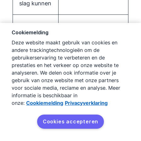
slag kunnen
Snelle,
Cookiemelding
eenvoudige
Deze website maakt gebruik van cookies en
installatie:
andere trackingtechnologieën om de
de software
Om een complexe
gebruikerservaring te verbeteren en de
en alle
structuur lokaal te
prestaties en het verkeer op onze website te
analyseren. We delen ook informatie over je
functies zijn
installeren, is tijd en
gebruik van onze website met onze partners
al online en
expertise nodig
voor sociale media, reclame en analyse. Meer
meteen
informatie is beschikbaar in
klaar voor
onze:
Cookiemelding
Privacyverklaring
gebruik
Cookies accepteren
Ondersteuni