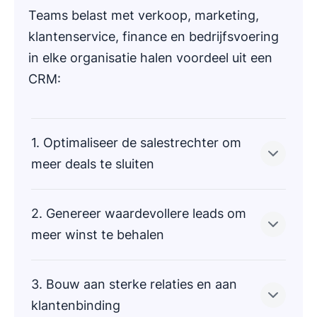
Teams belast met verkoop, marketing,
klantenservice, finance en bedrijfsvoering
in elke organisatie halen voordeel uit een
CRM:
1. Optimaliseer de salestrechter om
meer deals te sluiten
2. Genereer waardevollere leads om
Met marketing kun je leads vinden en die
meer winst te behalen
doorsturen naar verkopers. Om die kansen en
opvolgactiviteiten goed bij te houden, heb je
3. Bouw aan sterke relaties en aan
echter een robuust en goed georganiseerd
systeem nodig.
Hoe meer gegevens je verzamelt over je
klantenbinding