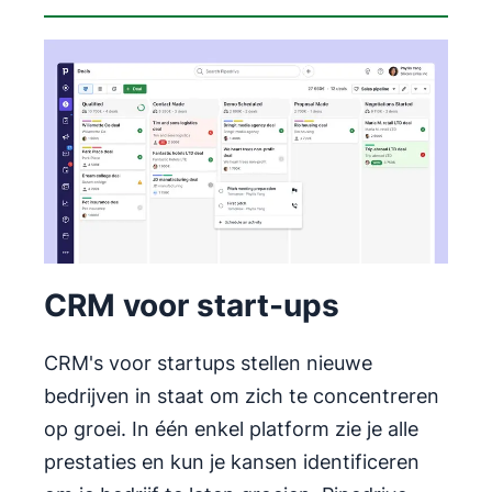
positieve gevolgen heeft voor de individuele
prestaties en die van het bedrijf. Uit ons rapport
CRM voor start-ups
blijkt
CRM voor kleine en middelgrote bedrijven
dat wie taken automatiseert 16% vaker de eigen
doelstellingen haalt.
CRM voor grote bedrijven
CRM voor start-ups
CRM's voor startups stellen nieuwe
bedrijven in staat om zich te concentreren
op groei. In één enkel platform zie je alle
prestaties en kun je kansen identificeren