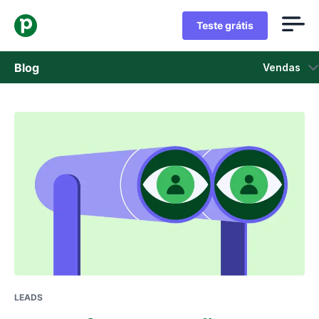
Teste grátis
Blog
Vendas
Vendas
Marketing
Atualizações de Produtos
Estudos de caso
Abre em uma nova janela
LEADS