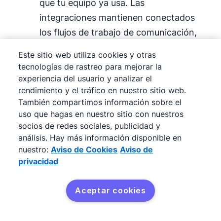
que tu equipo ya usa. Las
integraciones mantienen conectados
los flujos de trabajo de comunicación,
marketing y ventas.
Este sitio web utiliza cookies y otras
tecnologías de rastreo para mejorar la
Pipedrive está diseñado para cubrir todos
experiencia del usuario y analizar el
estos puntos sin la complejidad de las
rendimiento y el tráfico en nuestro sitio web.
plataformas empresariales.
Pruébalo gratis
También compartimos información sobre el
uso que hagas en nuestro sitio con nuestros
durante 14 días
y descubre qué tan rápido
socios de redes sociales, publicidad y
puede empezar tu equipo.
análisis. Hay más información disponible en
nuestro:
Aviso de Cookies
Aviso de
privacidad
Por qué los equipos de
ventas eligen Pipedrive
Aceptar cookies
Los equipos de ventas eligen Pipedrive