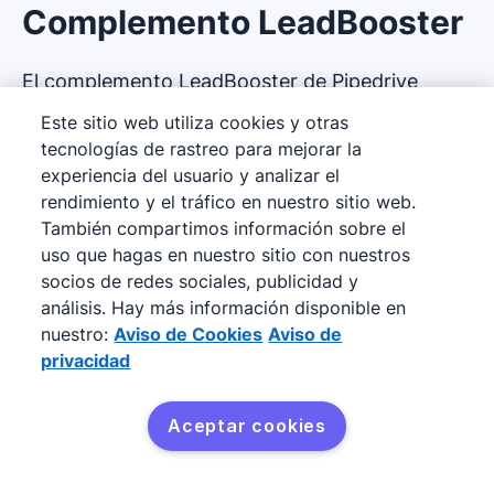
Complemento LeadBooster
El complemento LeadBooster de Pipedrive
cuenta con cuatro potentes funciones que te
Este sitio web utiliza cookies y otras
dan mayor control sobre la generación de
tecnologías de rastreo para mejorar la
experiencia del usuario y analizar el
prospectos:
rendimiento y el tráfico en nuestro sitio web.
También compartimos información sobre el
Prospector
:
Ten acceso a una enorme
uso que hagas en nuestro sitio con nuestros
base de datos de más de 400 millones de
socios de redes sociales, publicidad y
perfiles y 10 millones de empresas,
análisis. Hay más información disponible en
optimizada según el perfil de tu cliente
nuestro:
Aviso de Cookies
Aviso de
privacidad
ideal.
Chatbot
:
Automatiza la interacción con los
Aceptar cookies
clientes y calificación de prospectos con
un chatbot conversacional personalizado.