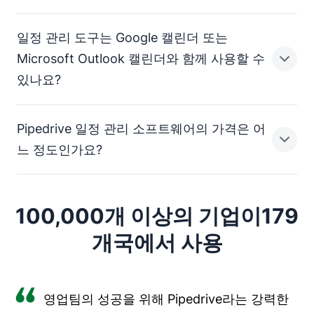
이메일 편집기 또는 거래 또는 연락처 보기에서
"미팅 스케
나 템플릿에서 하나를 선택할 수 있습니다.
줄러"
를 클릭하여 미팅 스케줄러 도구를 이용할 수 있습니
다.
일정 관리 도구는 Google 캘린더 또는
Pipedrive 통합을 사용하여 Gmail이나 Outlook 또
미팅 요청 시 연락처에서 받고자 하는 정보를 사용자 지정
Microsoft Outlook 캘린더와 함께 사용할 수
는 선택한 이메일 제공업체를 통해 일정 관리 링크
할 수 있습니다.
있나요?
를 직접 보냅니다.
이름과 이메일이 필요하지만 전화번호, 직책, 원하는 사용
쉽게 액세스할 수 있도록 이메일 서명에 일반적으로
자 정의 필드를 요청할 수도 있습니다. 필드를 선택 또는
Pipedrive 일정 관리 소프트웨어의 가격은 어
가능한 시간에 관한 링크를 삽입하세요.
필수로 설정해 보세요.
Pipedrive는 Google 캘린더 및 Microsoft Outlook과 통합
느 정도인가요?
되므로 여러 개의 캘린더를 손쉽게 관리할 수 있습니다. 두
제출된 모든 정보는 파이프라인에 저장됩니다.
앱 모두에서 단방향 또는 양방향 동기화를 설정해 보세요.
100,000개 이상의 기업이179
Pipedrive의 일정 관리 소프트웨어인 Scheduler는 일부
요금제에 포함되어 있습니다.
개국에서 사용
더 자세한 정보는
영업팀의 성공을 위해 Pipedrive라는 강력한