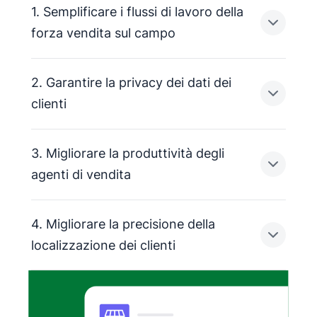
1. Semplificare i flussi di lavoro della
forza vendita sul campo
2. Garantire la privacy dei dati dei
Esplora le aree geografiche di vendita, pianifica
clienti
percorsi efficienti utilizzando indirizzi geo
localizzati e visualizza i prospect direttamente
3. Migliorare la produttività degli
dall'
per Android o iOS.
Mantieni protetti i dati dei tuoi clienti utilizzando
agenti di vendita
la piattaforma
di Pipedrive come
fonte dei dati sulla posizione per Google Maps.
4. Migliorare la precisione della
Con l'automazione integrata, puoi sincronizzare
localizzazione dei clienti
le geolocalizzazioni tra Pipedrive e Google Maps
e ottenere una panoramica completa della tua
giornata lavorativa con il
di Pipedrive.
Elimina il rischio di dati di posizione obsoleti