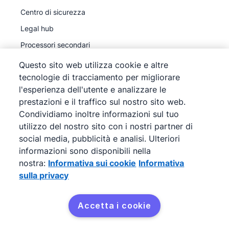
Centro di sicurezza
Legal hub
Processori secondari
Questo sito web utilizza cookie e altre
tecnologie di tracciamento per migliorare
l'esperienza dell'utente e analizzare le
prestazioni e il traffico sul nostro sito web.
©
2026
Pipedrive
Condividiamo inoltre informazioni sul tuo
Pipedrive
Termini del servizio
utilizzo del nostro sito con i nostri partner di
Pipedrive
Informativa sulla privacy
social media, pubblicità e analisi. Ulteriori
informazioni sono disponibili nella
Mappa del sito
nostra:
Informativa sui cookie
Informativa
Informativa sui cookie
sulla privacy
Preferenze cookie
Pipedrive è una soluzione CRM di vendite basata su
Accetta i cookie
web.