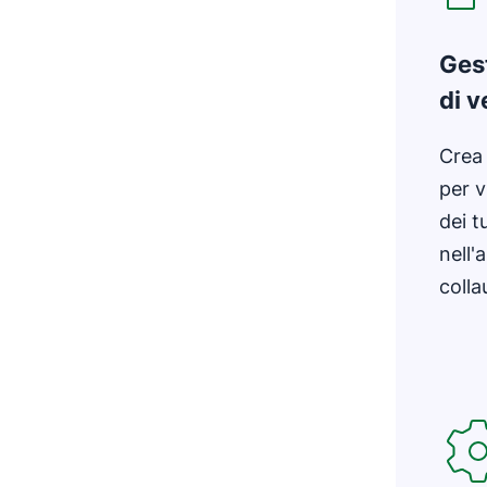
Gest
di v
Crea 
per v
dei t
nell'
colla
Si apr