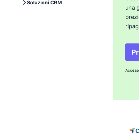
Soluzioni CRM
una g
prezi
ripag
Pr
Accesso