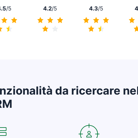
4.5
/5
4.2
/5
4.3
/5
4
4.5 di 5
4.2 di 5
4.3 di 5
nzionalità da ricercare ne
RM
e in una nuova finestra
Si apre in una nuova fines