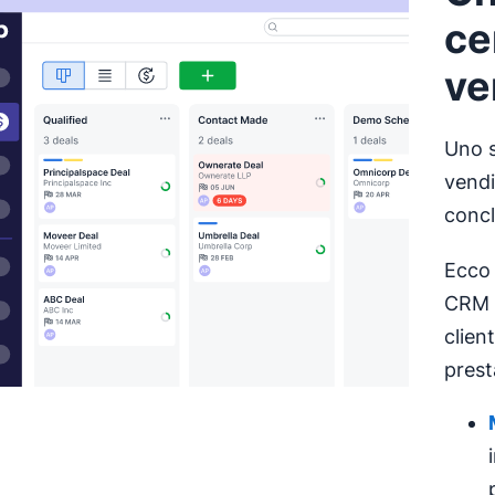
ce
ve
Uno 
vendi
concl
Ecco 
CRM g
clien
prest