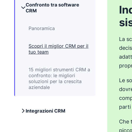
Confronto tra software
In
CRM
si
Panoramica
La s
Scopri il miglior CRM per il
decis
tuo team
adatt
propr
15 migliori strumenti CRM a
confronto: le migliori
Le so
soluzioni per la crescita
aziendale
dovre
compo
parti
Integrazioni CRM
Che t
picc