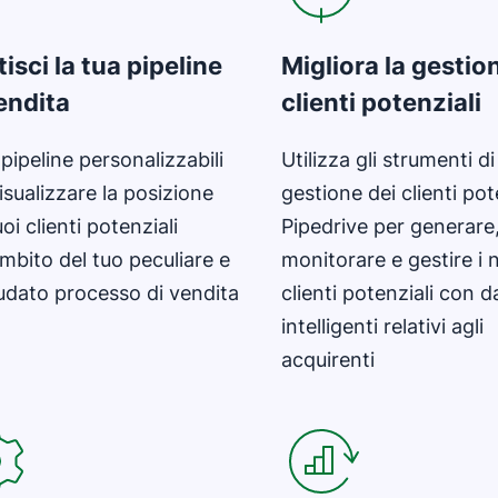
isci la tua pipeline
Migliora la gestio
endita
clienti potenziali
pipeline personalizzabili
Utilizza gli strumenti di
isualizzare la posizione
gestione dei clienti pot
uoi clienti potenziali
Pipedrive per generare
ambito del tuo peculiare e
monitorare e gestire i 
udato processo di vendita
clienti potenziali con d
intelligenti relativi agli
acquirenti
e in una nuova finestra
Si apre in una nuova fines