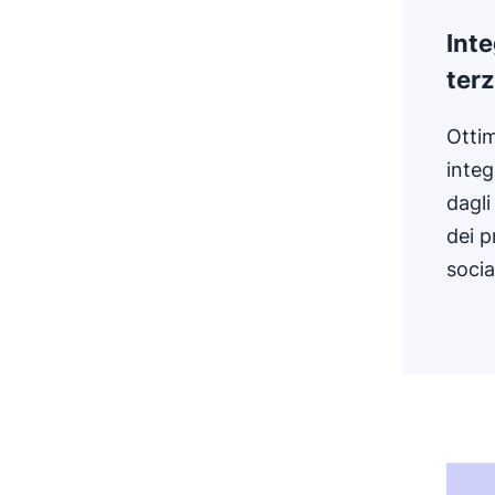
Inte
terz
Ottim
integ
dagli
dei p
socia