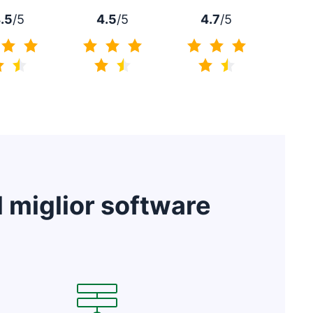
4.7
/5
.5
/5
4.5
/5
4.7 di 5
4.5 di 5
4.5 di 5
l miglior software
tra
Si apre in una nuova finestra