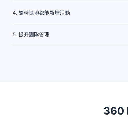
Office日曆連結活動。
非常容易。
4. 隨時隨地都能新增活動
利用「會議排程器」分頁聯繫客戶，並提出你最適合的時段。選定時段後
提醒和個人化的後續追蹤可在成功的銷售通話後讓潛在客戶繼續
動產生會議連結、寄送電子郵件邀請，並指派註記到你的活動。
Pipedrive 的 Automations，讓你不費吹灰之力就能進行後
5. 提升團隊管理
易、將其新增至銷售流程，並附加會議註記，讓團隊成員能用可
Pipedrive能簡化以活動為基礎的銷售過程。將整個銷售流程視
交易階段、人員或組織。
從CRM工具中的任何地方，不論是在日曆、銷售流程畫面、聯絡
緊湊的銷售期間會快速耗損銷售代表的身心健康。經理必須確保
快速安排活動。用Pipedrive的行動裝置App，走到哪都能隨
約。
銷售經理可以在Pipedrive的CRM日曆中查看每一位團隊成員
面中綜觀團隊的所有活動。是否有一位銷售代表請病假在家休養
認並判斷是否需要將工作從他們的日曆重新分配給其他同仁。
360