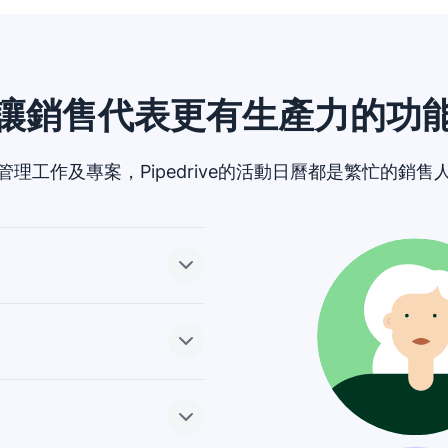
讓銷售代表更有生產力的功
理工作及專案，Pipedrive的活動日曆都是繁忙的銷
、到期日、電子郵件以及午餐
oogle、Outlook或
的排程器功能讓協調行程變得