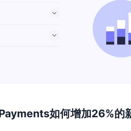
，Pipedrive 會自
保持熱絡。
續追蹤。自動從聯絡人建立交
靠的資料完成交易。
覺化，並指派活動到任何一個
人時間軸或其他地方，都能
善用時間。
時查看每日的活動日曆並安排預
的個別行程，並在活動清單畫
？有人需要預定休假嗎？確
 Payments如何增加26%