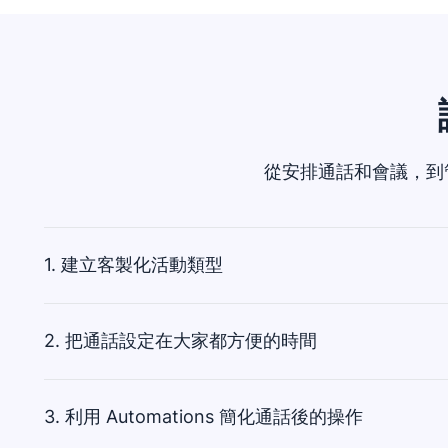
從安排通話和會議，到管
1. 建立客製化活動類型
2. 把通話設定在大家都方便的時間
Pipedrive的CRM軟體提供預設活動，包含通話、會議、工作
等等。
3. 利用 Automations 簡化通話後的操作
你也可以依據事業需求設定客製化活動，再用Pipedrive的同步功能從G
安排時間和客戶見面，是銷售最重要的事務之一。Pipedrive 