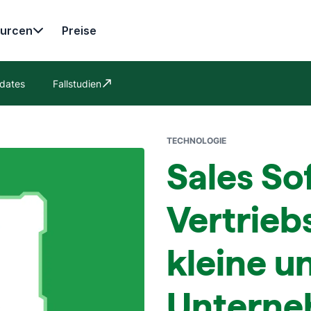
urcen
Preise
dates
Fallstudien
In neuem Fenster öffnen
TECHNOLOGIE
Sales So
Vertrieb
kleine u
Untern