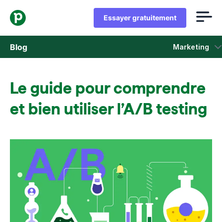
Essayer gratuitement
Blog
Marketing
Ventes
Le guide pour comprendre
Marketing
et bien utiliser l’A/B testing
Actus Produit
Études de cas
S'ouvre dans une nouvelle fenêtre