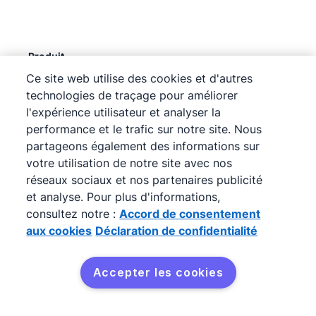
Produit
Ce site web utilise des cookies et d'autres
Fonctionnalités
technologies de traçage pour améliorer
Pipedrive IA
l'expérience utilisateur et analyser la
Tarifs
performance et le trafic sur notre site. Nous
partageons également des informations sur
Intégrations
votre utilisation de notre site avec nos
API
réseaux sociaux et nos partenaires publicité
MCP
et analyse. Pour plus d'informations,
consultez notre :
Accord de consentement
Mises à jour du produit
aux cookies
Déclaration de confidentialité
Découvrez
Accepter les cookies
Programme partenaire
Programme de parrainage