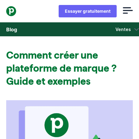
Essayer gratuitement
Blog
Ventes
Ventes
Comment créer une
Marketing
plateforme de marque ?
Actus Produit
Guide et exemples
Études de cas
S'ouvre dans une nouvelle fenêtre