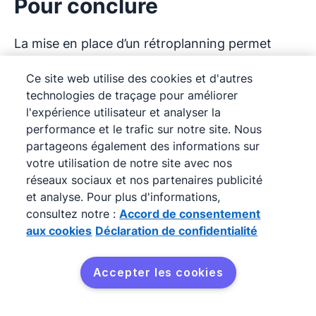
Pour conclure
selon un ordre chronologique « normal »,
disponibles en ligne qui vous permettent
c'est-à-dire en partant de la date du
de faire un rétroplanning solide et
La mise en place d’un rétroplanning permet
début du projet.
d'assurer la gestion efficace de votre
d’orchestrer efficacement toutes les étapes d’un
Ce site web utilise des cookies et d'autres
projet. Parmi les plus connus, on retrouve
projet, de la planification initiale à son
technologies de traçage pour améliorer
,
ou encore
.
aboutissement. En adoptant une approche
l'expérience utilisateur et analyser la
Certains CRM comme
méthodique et en vous appuyant sur des outils
performance et le trafic sur notre site. Nous
partageons également des informations sur
proposent également des fonctionnalités
adaptés, vous optimisez vos ressources
votre utilisation de notre site avec nos
de gestion de projet intégrés.
disponibles, renforcez la cohésion de l’équipe et
réseaux sociaux et nos partenaires publicité
réduisez les risques de blocages et de retards.
et analyse. Pour plus d'informations,
consultez notre :
Accord de consentement
Essayez
Pipedrive
gratuitement pendant 14
aux cookies
Déclaration de confidentialité
jours et découvrez comment notre CRM peut
vous aider à améliorer votre gestion de projet et
Accepter les cookies
faciliter la collaboration entre vos équipes.
Aucune carte bancaire n’est requise.