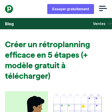
Essayer gratuitement
Blog
Ventes
Ventes
Créer un rétroplanning
Marketing
efficace en 5 étapes (+
Actus Produit
modèle gratuit à
télécharger)
Études de cas
S'ouvre dans une nouvelle fenêtre