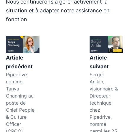
Nous continuerons à gérer activement la
situation et à adapter notre assistance en
fonction.
Article
Article
précédent
suivant
Pipedrive
Sergei
nomme
Anikin,
Tanya
visionnaire &
Channing au
Directeur
poste de
technique
Chief People
chez
& Culture
Pipedrive,
Officer
nommé
(CPCO)
parmi les 25