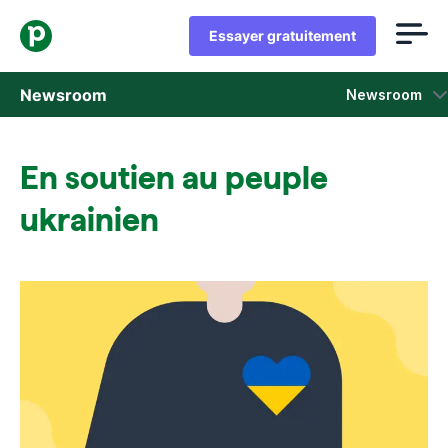
Essayer gratuitement
Newsroom
Newsroom
Communiqués de Presse
En soutien au peuple
Rapports et enquêtes sur la vente
ukrainien
Dossier de presse
Contacts presse
On parle de nous