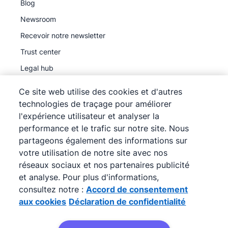
Blog
Newsroom
Recevoir notre newsletter
Trust center
Legal hub
Sous-traitants ultérieurs
Ce site web utilise des cookies et d'autres
technologies de traçage pour améliorer
l'expérience utilisateur et analyser la
performance et le trafic sur notre site. Nous
partageons également des informations sur
©
2026
Pipedrive
votre utilisation de notre site avec nos
Pipedrive
Conditions d'utilisation
réseaux sociaux et nos partenaires publicité
Pipedrive
Déclaration de confidentialité
et analyse. Pour plus d'informations,
consultez notre :
Accord de consentement
Plan du site
aux cookies
Déclaration de confidentialité
Accord de consentement aux cookies
Préférences de cookies