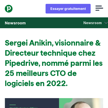
Essayer gratuitement
Newsroom
Newsroom
Communiqués de Presse
Sergei Anikin, visionnaire &
Rapports et enquêtes sur la vente
Directeur technique chez
Dossier de presse
Pipedrive, nommé parmi les
25 meilleurs CTO de
Contacts presse
logiciels en 2022.
On parle de nous