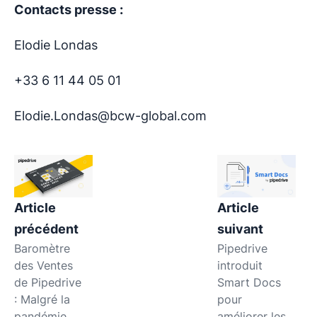
Contacts presse :
Elodie Londas
+33 6 11 44 05 01
Elodie.Londas@bcw-global.com
Article
Article
précédent
suivant
Baromètre
Pipedrive
des Ventes
introduit
de Pipedrive
Smart Docs
: Malgré la
pour
pandémie,
améliorer les