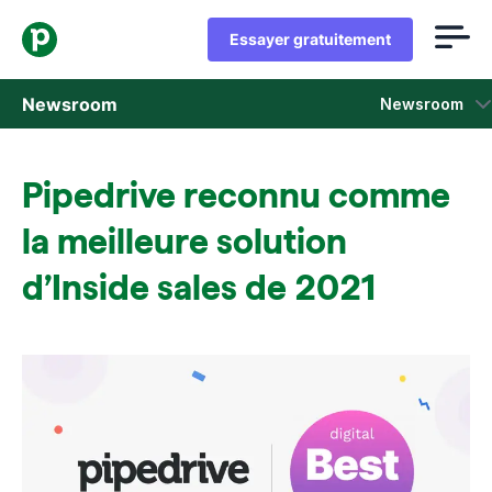
Essayer gratuitement
Newsroom
Newsroom
Communiqués de Presse
Pipedrive reconnu comme
Rapports et enquêtes sur la vente
la meilleure solution
Dossier de presse
d’Inside sales de 2021
Contacts presse
On parle de nous