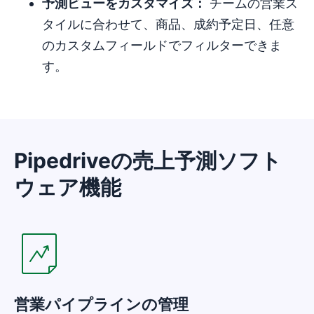
予測ビュー
をカスタマイズ：
チームの営業ス
タイルに合わせて、商品、成約予定日、任意
のカスタムフィールドでフィルターできま
す。
Pipedriveの売上予測ソフト
ウェア機能
新しいウィンドウで開く
営業パイプラインの管理