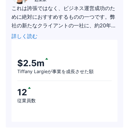
これは誇張ではなく、ビジネス運営成功のた
めに絶対におすすめするものの一つです。弊
社の新たなクライアントの一社に、約20年間
にわたり事業を展開してきた会計事務所があ
詳しく読む
りますが、Pipedriveで見込み顧客を見つける
よう実践しました。数時間後、同事務所の担
当者から、「Pipedriveのおかげでたった今18
$2.5m
万8,000ドル相当の収益を発見しました！」
Tiffany Largieが事業を成長させた額
との連絡が入りました。
12
従業員数