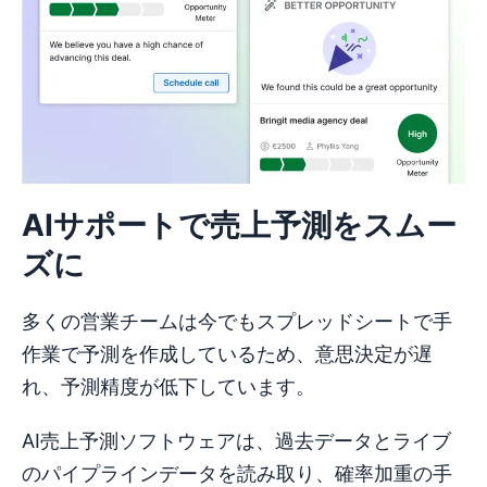
AIサポートで売上予測をスムー
ズに
多くの営業チームは今でもスプレッドシートで手
作業で予測を作成しているため、意思決定が遅
れ、予測精度が低下しています。
AI売上予測ソフトウェアは、過去データとライブ
のパイプラインデータを読み取り、確率加重の手