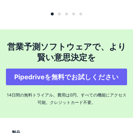
営業予測ソフトウェアで、より
賢い意思決定を
Pipedriveを無料でお試しください
14日間の無料トライアル。費用は0円。すべての機能にアクセス
可能。クレジットカード不要。
製品