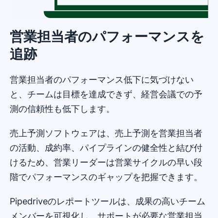
営業担当者のパフォーマンスを
追跡
営業担当者のパフォーマンス低下に気づけない
と、チームは目標を達成できず、経営会議での予
測の信頼性も低下します。
売上予測ソフトウェアは、売上予測を営業担当者
の活動、成約率、パイプラインの健全性と結び付
けるため、営業リーダーは営業サイクルの早い段
階でパフォーマンスのギャップを把握できます。
Pipedriveのレポートツールは、成果の高いチーム
メンバーを可視化し、サポートが必要な営業担当