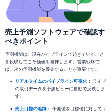
売上予測ソフトウェアで確認す
べきポイント
予測機能は、現在パイプラインで起きていること
を反映してこそ価値を発揮します。営業戦略で
は、次の予測機能を優先することが重要です。
リアルタイム
のパイプライン可視化
：
ライブ
の取引データを予測ビューに自動で反映しま
す。
売上目標の追跡
：
予測値を目標値に対してリ