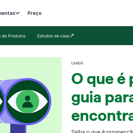
mentas
Preço
es de Produtos
Estudos de caso
Abre em uma nova janela
LEADS
O que é
guia par
encontra
Saiba o que é prospecçã