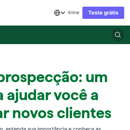
Teste grátis
Entrar
 prospecção: um
a ajudar você a
r novos clientes
o, entenda sua importância e conheça as