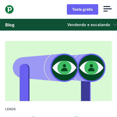
Teste grátis
Blog
Vendendo e escalando
Vendas
Marketing
Atualizações de Produtos
Estudos de caso
Abre em uma nova janela
LEADS