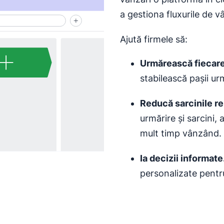
a gestiona fluxurile de v
Ajută firmele să:
Urmărească fiecare
stabilească pașii ur
Reducă
sarcinile r
urmărire și sarcini,
mult timp vânzând.
Ia
decizii informate
personalizate pentru