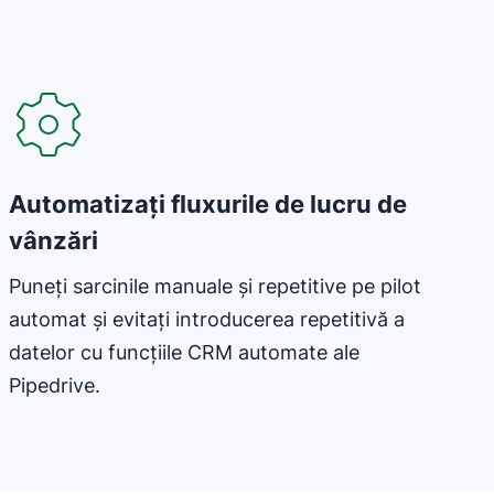
Se deschide într-o fereastră nouă
Automatizați fluxurile de lucru de
vânzări
Puneți sarcinile manuale și repetitive pe pilot
automat și evitați introducerea repetitivă a
datelor cu funcțiile CRM automate ale
Pipedrive.