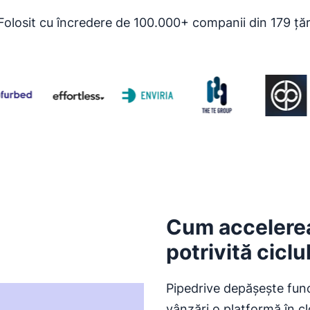
Folosit cu încredere de 100.000+ companii din 179 țăr
Cum accelerea
potrivită ciclu
Pipedrive depășește func
vânzări o platformă în cl