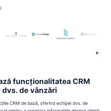
i
ză funcționalitatea CRM
l dvs. de vânzări
țiile CRM de bază, oferind echipei dvs. de
oud pentru a organiza informațiile despre clienți,