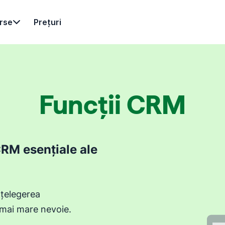
rse
Prețuri
Funcții CRM
CRM esențiale ale
nțelegerea
 mai mare nevoie.