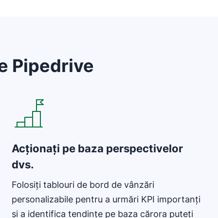
e Pipedrive
Se deschide într-o fereastră nouă
Acționați pe baza perspectivelor
dvs.
Folosiți tablouri de bord de vânzări
personalizabile pentru a urmări KPI importanți
și a identifica tendințe pe baza cărora puteți