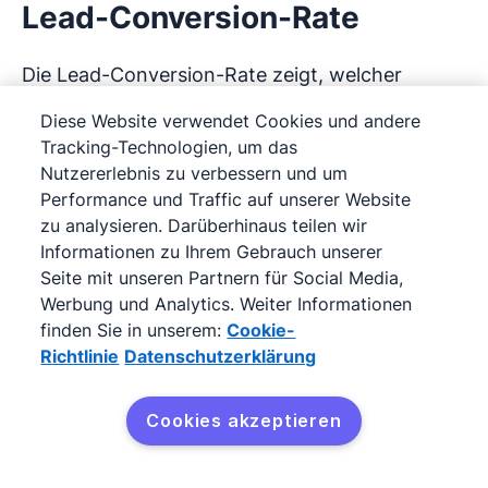
Lead-Conversion-Rate
Die Lead-Conversion-Rate zeigt, welcher
Prozentsatz Ihrer Leads zu qualifizierten
Diese Website verwendet Cookies und andere
Opportunities oder zahlenden Kundinnen und
Tracking-Technologien, um das
Kunden wird.
Nutzererlebnis zu verbessern und um
Performance und Traffic auf unserer Website
zu analysieren. Darüberhinaus teilen wir
Sie ist eine zentrale CRM-Kennzahl, die zeigt,
Informationen zu Ihrem Gebrauch unserer
wie effektiv Ihr Vertriebsprozess Interesse in
Seite mit unseren Partnern für Social Media,
Umsatz verwandelt.
Werbung und Analytics. Weiter Informationen
finden Sie in unserem:
Cookie-
Formel
: Lead-Conversion-Rate = (Konvertierte
Richtlinie
Datenschutzerklärung
Leads ÷ Gesamtzahl der Leads) × 100
Cookies akzeptieren
Warum diese Kennzahl wichtig ist
: Die Lead-
Kostenlos testen
Conversion-Rate zeigt, wie gut Ihre Outreach-