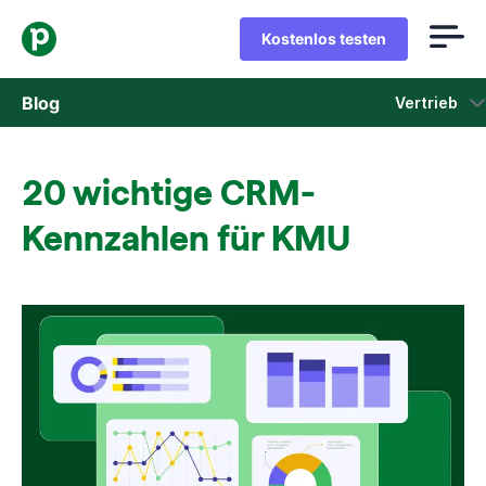
Kostenlos testen
Blog
Vertrieb
Vertrieb
20 wichtige CRM-
Marketing
Kennzahlen für KMU
Produkt-Updates
Fallstudien
In neuem Fenster öffnen