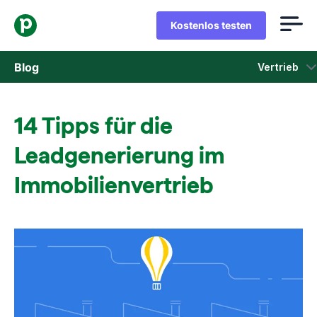
Kostenlos testen
Blog
Vertrieb
Vertrieb
14 Tipps für die
Marketing
Leadgenerierung im
Produkt-Updates
Immobilienvertrieb
Fallstudien
In neuem Fenster öffnen