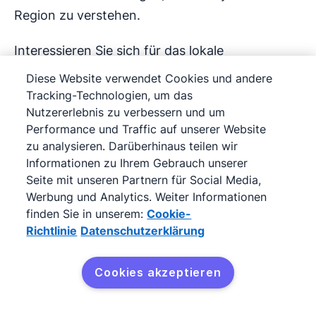
Region zu verstehen.
Interessieren Sie sich für das lokale
Schulsystem und Baupläne, um besser auf die
Diese Website verwendet Cookies und andere
Fragen von Interessenten eingehen zu können.
Tracking-Technologien, um das
Nutzererlebnis zu verbessern und um
Nutzen Sie auch Statistiken, um kompetente
Performance und Traffic auf unserer Website
Antworten auf Marktfragen zu geben, und
zu analysieren. Darüberhinaus teilen wir
knüpfen Sie Kontakte zu lokalen
Informationen zu Ihrem Gebrauch unserer
Entscheidungsträgern, um tiefere Einblicke zu
Seite mit unseren Partnern für Social Media,
Werbung und Analytics. Weiter Informationen
gewinnen. Ihr fundiertes Wissen wird positiv in
finden Sie in unserem:
Cookie-
Erinnerung bleiben.
Richtlinie
Datenschutzerklärung
Cookies akzeptieren
Tipp 8: Sprechen Sie mit