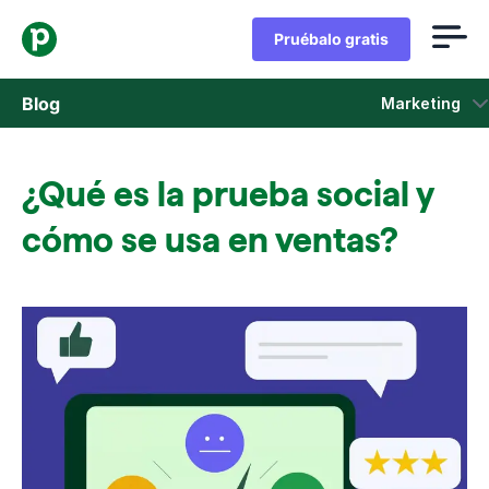
Pruébalo gratis
Blog
Marketing
Ventas
¿Qué es la prueba social y
Marketing
cómo se usa en ventas?
Actualizaciones de Producto
Casos de estudio
Se abre en una nueva ventana