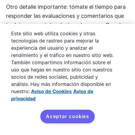
Otro detalle importante: tómate el tiempo para
responder las evaluaciones y comentarios que
te dejen en portales destacados como Google o
Este sitio web utiliza cookies y otras
Trustpilot, ya sean positivas o negativas. Esto le
tecnologías de rastreo para mejorar la
muestra a un cliente potencial que valoras las
experiencia del usuario y analizar el
opiniones de tus consumidores. A su vez, estas
rendimiento y el tráfico en nuestro sitio web.
interacciones también sirven como una prueba
También compartimos información sobre el
uso que hagas en nuestro sitio con nuestros
social que refleja cómo te preocupas de la
socios de redes sociales, publicidad y
experiencia del cliente.
análisis. Hay más información disponible en
nuestro:
Aviso de Cookies
Aviso de
Adáptala a las etapas clave
privacidad
del recorrido de compra
Aceptar cookies
Ten en cuenta la relevancia del contenido al
Pruébalo gratis
decidir en qué momentos clave del recorrido de