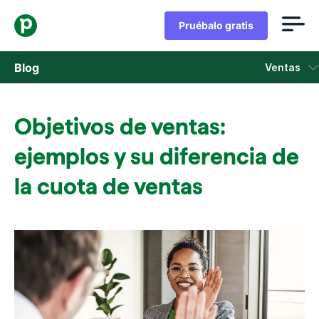
Pruébalo gratis
Blog
Ventas
Ventas
Objetivos de ventas:
Marketing
ejemplos y su diferencia de
Actualizaciones de Producto
la cuota de ventas
Casos de estudio
Se abre en una nueva ventana