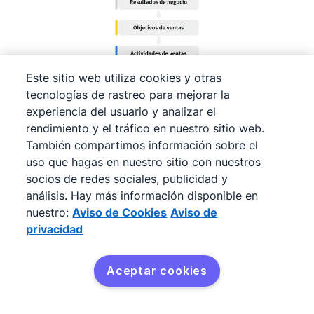
Este sitio web utiliza cookies y otras
tecnologías de rastreo para mejorar la
Las
actividades de ventas
son los primeros
experiencia del usuario y analizar el
escalones que se suben para alcanzar los
rendimiento y el tráfico en nuestro sitio web.
objetivos de ventas, entre ellos, la cuota de
También compartimos información sobre el
ventas. Y así llegar a los resultados de negocio
uso que hagas en nuestro sitio con nuestros
socios de redes sociales, publicidad y
deseados.
análisis. Hay más información disponible en
Se debe crear un plan estratégico basado en
nuestro:
Aviso de Cookies
Aviso de
actividades que lleven a la generación de
privacidad
ingresos deseados. También se pueden definir
cuotas de actividades para que los
Aceptar cookies
Pruébalo gratis
representantes y vendedores puedan medir si
están acercándose a los objetivos del área de