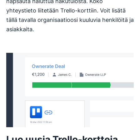
napsauta haluttua hakutulosta. Koko
yhteystieto liitetään Trello-korttiin. Voit lisätä
tällä tavalla organisaatioosi kuuluvia henkilöitä ja
asiakkaita.
Luo uusia Trello-kortteja