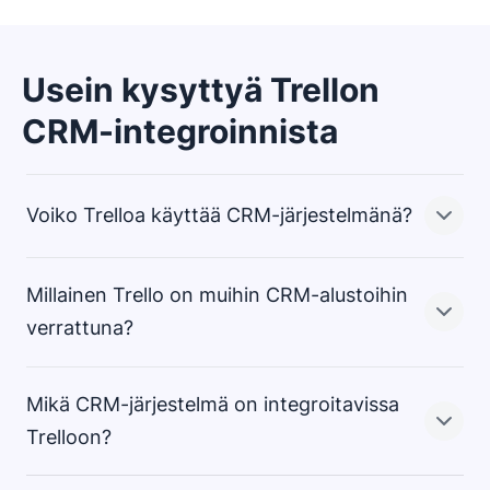
Usein kysyttyä Trellon
CRM-integroinnista
Voiko Trelloa käyttää CRM-järjestelmänä?
Millainen Trello on muihin CRM-alustoihin
Trello on suunniteltu yhteistyö- ja
verrattuna?
projektinhallintatyökaluksi, ja sitä käytetään usein
CRM:n kanssa tiimin yhteistyön edistämiseksi ja
Mikä CRM-järjestelmä on integroitavissa
kaupanteon tehostamiseksi.
Trello on upea työkalu, mutta sitä ei ole suunniteltu
Trelloon?
Trelloa voidaan käyttää perustason CRM-järjestelmänä
virtaviivaistamaan
ja liidiprosesseja, eikä
samaan tapaan kuin laskentataulukkoa, mutta siitä
siinä ole CRM-ohjelmiston tehokkaita ominaisuuksia ja