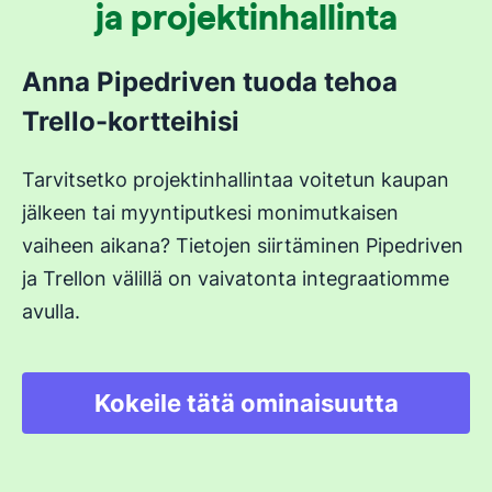
ja projektinhallinta
Anna Pipedriven tuoda tehoa
Trello-kortteihisi
Tarvitsetko projektinhallintaa voitetun kaupan
jälkeen tai myyntiputkesi monimutkaisen
vaiheen aikana? Tietojen siirtäminen Pipedriven
ja Trellon välillä on vaivatonta integraatiomme
avulla.
Kokeile tätä ominaisuutta
Avautuu uuteen ikk