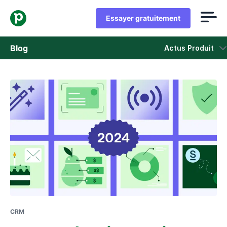
Essayer gratuitement
Blog
Actus Produit
Ventes
Marketing
Actus Produit
Études de cas
S'ouvre dans une nouvelle fenêtre
CRM