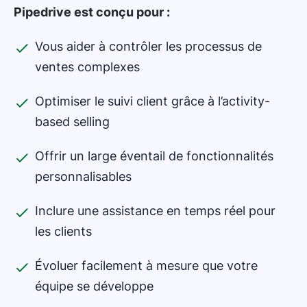
attentes avant qu'il n'éprouve le besoin de contacter
des agences créatives, des entreprises de e-
Pipedrive est conçu pour :
l'équipe d'assistance.
commerce ou de services informatiques, des
fabricants, des agences immobilières, etc.
Vous aider à contrôler les processus de
ventes complexes
Optimiser le suivi client grâce à l’activity-
based selling
Offrir un large éventail de fonctionnalités
personnalisables
Inclure une assistance en temps réel pour
les clients
Évoluer facilement à mesure que votre
équipe se développe