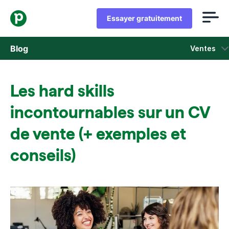
Essayer gratuitement
Blog
Ventes
Ventes
Les hard skills
Marketing
incontournables sur un CV
Actus Produit
de vente (+ exemples et
conseils)
Études de cas
S'ouvre dans une nouvelle fenêtre