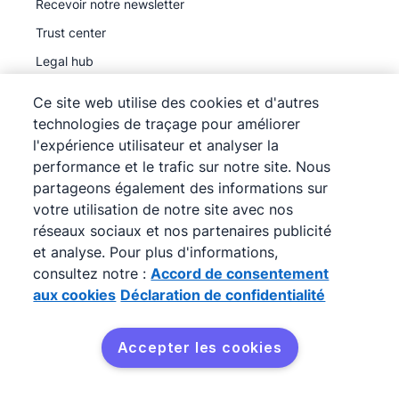
Recevoir notre newsletter
Trust center
Legal hub
Sous-traitants ultérieurs
Ce site web utilise des cookies et d'autres
technologies de traçage pour améliorer
l'expérience utilisateur et analyser la
performance et le trafic sur notre site. Nous
partageons également des informations sur
©
2026
Pipedrive
votre utilisation de notre site avec nos
Pipedrive
Conditions d'utilisation
réseaux sociaux et nos partenaires publicité
Pipedrive
Déclaration de confidentialité
et analyse. Pour plus d'informations,
consultez notre :
Accord de consentement
Plan du site
aux cookies
Déclaration de confidentialité
Accord de consentement aux cookies
Préférences de cookies
Accepter les cookies
Pipedrive est un outil CRM en ligne pour la vente.