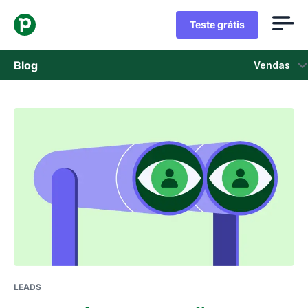
Teste grátis
Blog
Vendas
Vendas
Marketing
Atualizações de Produtos
Estudos de caso
Abre em uma nova janela
LEADS