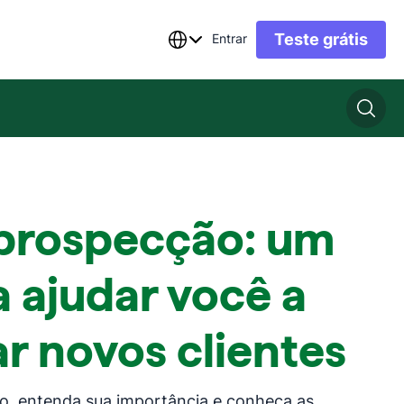
Teste grátis
Entrar
 prospecção: um
a ajudar você a
r novos clientes
o, entenda sua importância e conheça as