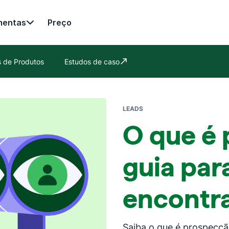
mentas
Preço
es de Produtos
Estudos de caso
Abre em uma nova janela
LEADS
O que é
guia par
encontra
Saiba o que é prospecçã