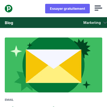
Essayer gratuitement
Blog
Marketing
Ventes
Marketing
Actus Produit
Études de cas
S'ouvre dans une nouvelle fenêtre
EMAIL