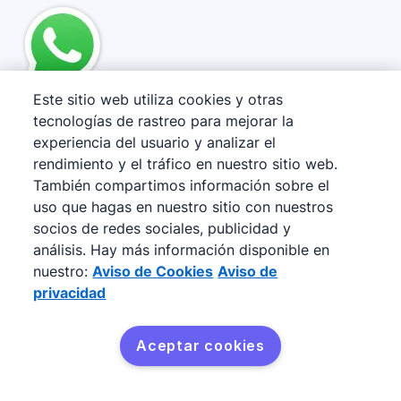
Este sitio web utiliza cookies y otras
WhatsApp
tecnologías de rastreo para mejorar la
experiencia del usuario y analizar el
Administra conversaciones con clientes
rendimiento y el tráfico en nuestro sitio web.
También compartimos información sobre el
potenciales y prospectos en una sola
uso que hagas en nuestro sitio con nuestros
plataforma. Asigna chats a representantes de
socios de redes sociales, publicidad y
ventas y utiliza plantillas para enviar
análisis. Hay más información disponible en
seguimientos de manera proactiva con la
nuestro:
Aviso de Cookies
Aviso de
privacidad
integración con WhatsApp
.
Aceptar cookies
Cómo J’achète en Espagne