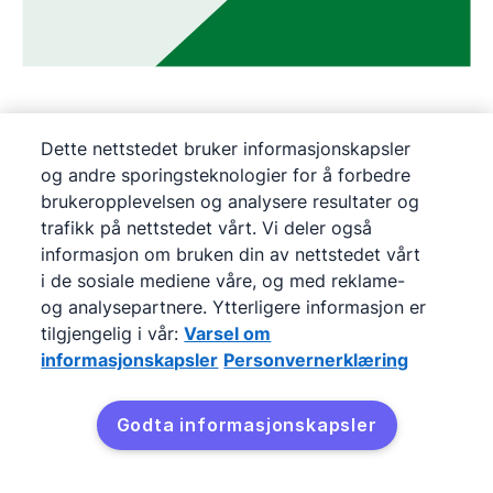
Før de tok i bruk Pipedrive, betydde den høye
Dette nettstedet bruker informasjonskapsler
etterspørselen etter J'achète en Espagnes
og andre sporingsteknologier for å forbedre
tjenester at det var spesielt utfordrende for
brukeropplevelsen og analysere resultater og
teamet å håndtere innkommende potensielle
trafikk på nettstedet vårt. Vi deler også
informasjon om bruken din av nettstedet vårt
kunder.
i de sosiale mediene våre, og med reklame-
og analysepartnere. Ytterligere informasjon er
Gjennom den tilpassede Pipedrive- og Zapier-
tilgjengelig i vår:
Varsel om
integrasjonen kan dette eiendomsselskapet nå
informasjonskapsler
Personvernerklæring
administrere, spore og automatisere mange av
administrasjonsstadiene for salg og potensielle
Godta informasjonskapsler
kunder, ved å bruke tilpassede felt og filtre for å
avgjøre hvilke kontakter de bør ta kontakt med