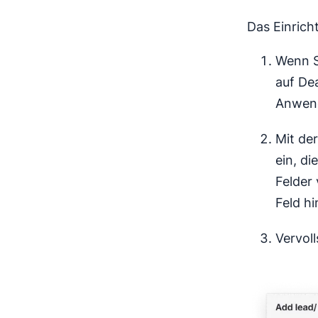
Das Einricht
Wenn Si
auf De
Anwen
Mit de
ein, di
Felder 
Feld h
Vervol