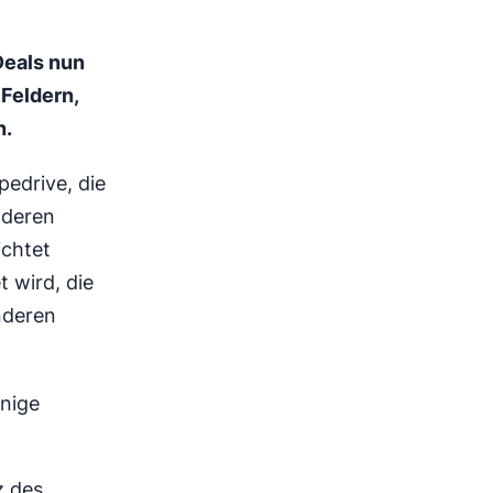
Deals nun
 Feldern,
n.
pedrive, die
nderen
ichtet
 wird, die
nderen
inige
z des