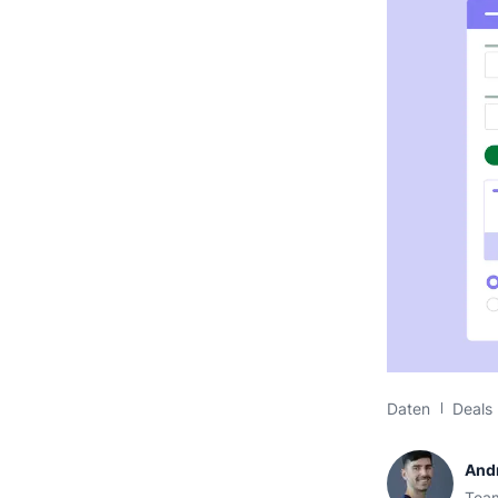
Daten
Deals
And
Team