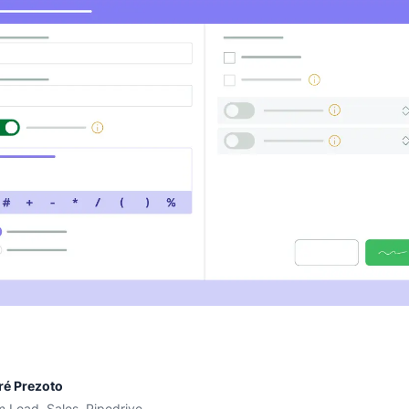
ré Prezoto
 Lead, Sales, Pipedrive