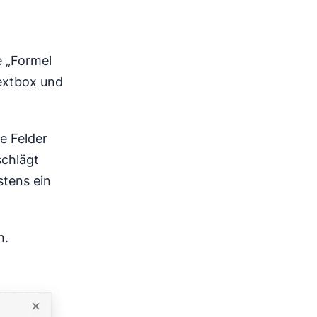
e „Formel
extbox und
e Felder
schlägt
stens ein
n.