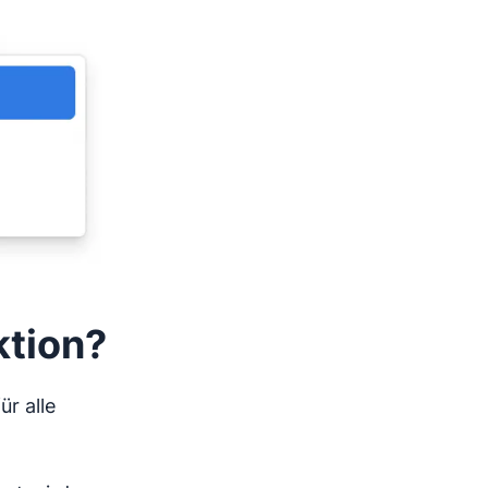
ktion?
r alle