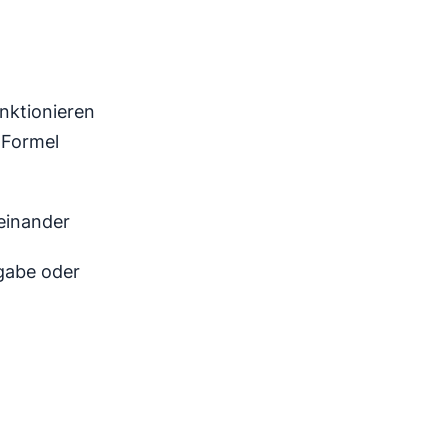
funktionieren
 Formel
einander
ngabe oder