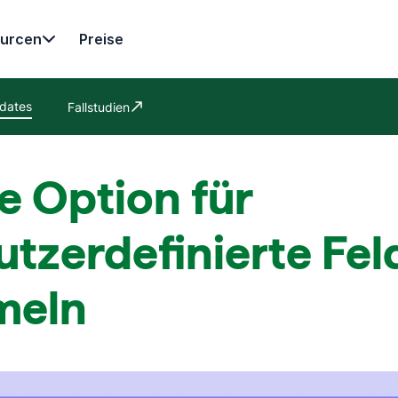
urcen
Preise
dates
Fallstudien
In neuem Fenster öffnen
e Option für
tzerdefinierte Fel
meln