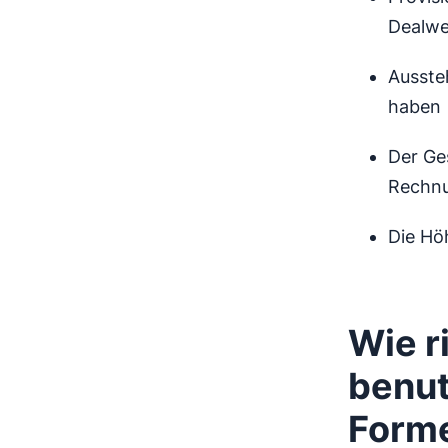
Dealwer
Ausste
haben
Der Ge
Rechnu
Die Höh
Wie r
benut
Forme